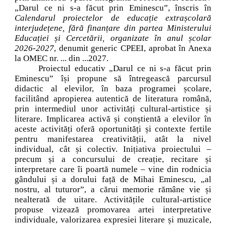
„Darul ce ni s-a făcut prin Eminescu”, înscris în
Calendarul proiectelor de educație extrașcolară
interjudețene, fără finanțare din partea Ministerului
Educației și Cercetării, organizate în anul școlar
2026-2027
, denumit generic CPEEI, aprobat în
Anexa
la OMEC nr. ... din ...2027
.
Proiectul educativ „Darul ce ni s-a făcut prin
Eminescu” își propune să întregească parcursul
didactic al elevilor, în baza programei școlare,
facilitând apropierea autentică de literatura română,
prin intermediul unor activități cultural-artistice și
literare. Implicarea activă și conștientă a elevilor în
aceste activități oferă oportunități și contexte fertile
pentru manifestarea creativității, atât la nivel
individual, cât și colectiv. Inițiativa proiectului –
precum și a concursului de creație, recitare și
interpretare care îi poartă numele – vine din rodnicia
gândului și a dorului față de Mihai Eminescu, „al
nostru, al tuturor”, a cărui memorie rămâne vie și
nealterată de uitare. Activitățile cultural-artistice
propuse vizează promovarea artei interpretative
individuale, valorizarea expresiei literare și muzicale,