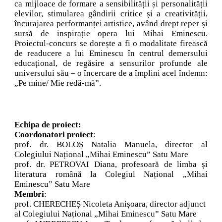
ca mijloace de formare a sensibilității și personalității
elevilor, stimularea gândirii critice și a creativității,
încurajarea performanței artistice, având drept reper și
sursă de inspirație opera lui Mihai Eminescu.
Proiectul-concurs se dorește a fi o modalitate firească
de readucere a lui Eminescu în centrul demersului
educațional, de regăsire a sensurilor profunde ale
universului său – o încercare de a împlini acel îndemn:
„Pe mine/ Mie redă-mă”.
Echipa de proiect:
Coordonatori proiect
:
prof. dr. BOLOȘ Natalia Manuela, director al
Colegiului Național „Mihai Eminescu” Satu Mare
prof. dr. PETROVAI Diana, profesoară de limba și
literatura română la Colegiul Național „Mihai
Eminescu” Satu Mare
Membri
:
prof. CHERECHEȘ Nicoleta Anișoara, director adjunct
al Colegiului Național „Mihai Eminescu” Satu Mare